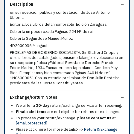
Description
en su recepción pública y contestación de José Antonio
Ubierna
Editorial Los Libros del Innombrable Edición Zaragoza
Cubierta un poco rozada Páginas 224 Nº de ref
Cubierta Según José Manuel Muñoz
4D2000036 Manguel
PROBLEMAS DE GOBIERNO SOCIALISTA. Sir Stafford Cripps y
otros libros descatalogados jonsismo falange revolucionaria en
su recepción pública yEditorial Revista de Derecho Privado
Edicin Madrid, 1934 Encuadernacin tapa blanda Condicin Muy
Bien. Ejemplar muy bien conservado Pginas 240 N de ref.
1NC6000051 Con un estudio preliminar de Don Julin Besteiro,
presidente de las Cortes Constituyentes
Exchange/Return Notes
We offer a
30-day
return/exchange service after receiving.
Final sale items
are not eligible for returns or exchanges.
To process your return/exchange,
please contact us
at
[email protected]
Please click here for more details>>>
Return & Exchange