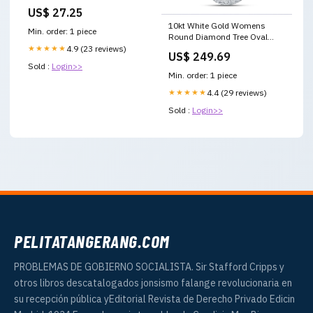
US$ 27.25
10kt White Gold Womens
Min. order: 1 piece
Round Diamond Tree Oval
Pendant 1/10 Cttw
★★★★★
4.9 (23 reviews)
US$ 249.69
Collection_PAULA 2 GIFT
Sold :
Login>>
HEART BRACELET
Min. order: 1 piece
★★★★★
4.4 (29 reviews)
Sold :
Login>>
PELITATANGERANG.COM
PROBLEMAS DE GOBIERNO SOCIALISTA. Sir Stafford Cripps y
otros libros descatalogados jonsismo falange revolucionaria en
su recepción pública yEditorial Revista de Derecho Privado Edicin