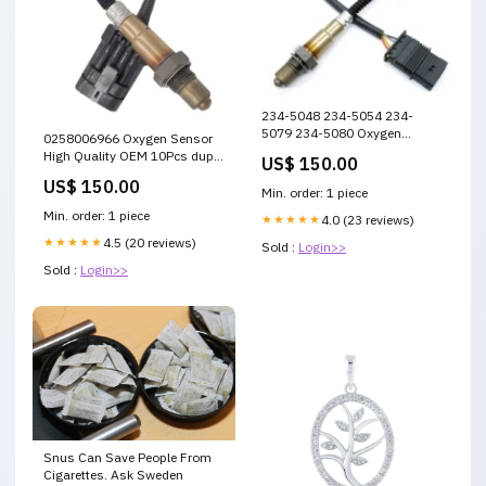
234-5048 234-5054 234-
5079 234-5080 Oxygen
0258006966 Oxygen Sensor
Sensor High Quality OEM
High Quality OEM 10Pcs dup-
US$ 150.00
10Pcs VVT Solenoid Valve
review-publication
US$ 150.00
Min. order: 1 piece
Min. order: 1 piece
★★★★★
4.0 (23 reviews)
★★★★★
4.5 (20 reviews)
Sold :
Login>>
Sold :
Login>>
Snus Can Save People From
Cigarettes. Ask Sweden