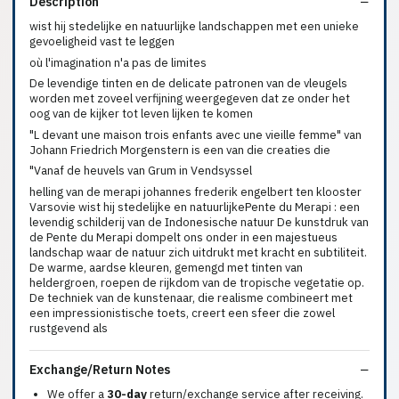
Description
wist hij stedelijke en natuurlijke landschappen met een unieke
gevoeligheid vast te leggen
où l'imagination n'a pas de limites
De levendige tinten en de delicate patronen van de vleugels
worden met zoveel verfijning weergegeven dat ze onder het
oog van de kijker tot leven lijken te komen
"L devant une maison trois enfants avec une vieille femme" van
Johann Friedrich Morgenstern is een van die creaties die
"Vanaf de heuvels van Grum in Vendsyssel
helling van de merapi johannes frederik engelbert ten klooster
Varsovie wist hij stedelijke en natuurlijkePente du Merapi : een
levendig schilderij van de Indonesische natuur De kunstdruk van
de Pente du Merapi dompelt ons onder in een majestueus
landschap waar de natuur zich uitdrukt met kracht en subtiliteit.
De warme, aardse kleuren, gemengd met tinten van
heldergroen, roepen de rijkdom van de tropische vegetatie op.
De techniek van de kunstenaar, die realisme combineert met
een impressionistische toets, creert een sfeer die zowel
rustgevend als
Exchange/Return Notes
We offer a
30-day
return/exchange service after receiving.