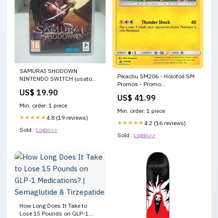
SAMURAI SHODOWN
Pikachu SM206 - Holofoil SM
NINTENDO SWITCH (usato
Promos - Promo
garantito) CONBATTIMENTO
US$ 19.90
Number_OP01-093
AZIONE
US$ 41.99
Min. order: 1 piece
Min. order: 1 piece
★★★★★
4.8 (19 reviews)
★★★★★
4.2 (16 reviews)
Sold :
Login>>
Sold :
Login>>
How Long Does It Take to
Lose 15 Pounds on GLP-1