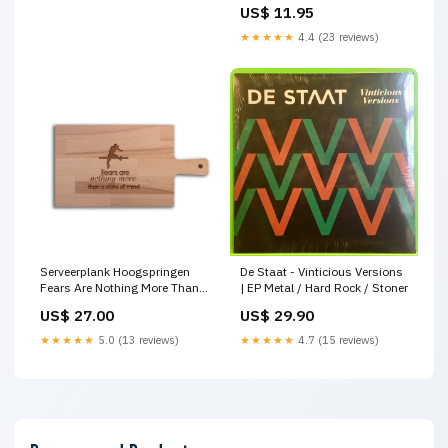
mm
US$ 11.95
★★★★★
4.4 (23 reviews)
Serveerplank Hoogspringen
De Staat - Vinticious Versions
Fears Are Nothing More Than
| EP Metal / Hard Rock / Stoner
a State of Mind
US$ 27.00
US$ 29.90
soort_Telefoonhouder
★★★★★
5.0 (13 reviews)
★★★★★
4.7 (15 reviews)