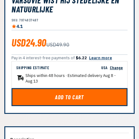
VARSOVIE WIST HIJ STEDELIJKE EN
NATUURLIJKE
SKU: 7974837497
4.1
USD24.90
USD49.90
Pay in 4 interest-free payments of
$6.22
Learn more
SHIPPING ESTIMATE
USA
Change
Ships within 48 hours · Estimated delivery
Aug 8
-
Aug 13
ADD TO CART