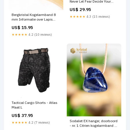
Never Let Fear Decide Your
Future Den Haag
US$ 29.95
Bergkristal Kogelarmband 8
★★★★★
4.3 (15 reviews)
mm Informatie over Lapis
Lazuli
US$ 15.95
★★★★★
4.2 (10 reviews)
Tactical Cargo Shorts - Atlas
Maat:L
US$ 37.95
Sodaliet EX hanger, doorboord
★★★★★
4.2 (7 reviews)
- nr. 1 Citrien kogelarmband 6