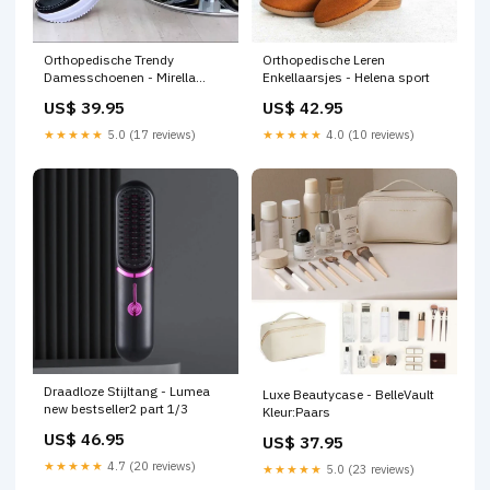
Orthopedische Leren
Orthopedische Trendy
Enkellaarsjes - Helena sport
Damesschoenen - Mirella
Maat:40
US$ 42.95
US$ 39.95
★★★★★
4.0 (10 reviews)
★★★★★
5.0 (17 reviews)
Draadloze Stijltang - Lumea
Luxe Beautycase - BelleVault
new bestseller2 part 1/3
Kleur:Paars
US$ 46.95
US$ 37.95
★★★★★
4.7 (20 reviews)
★★★★★
5.0 (23 reviews)