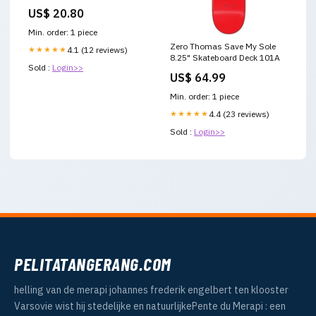
Medications? | Semaglutide &
US$ 20.80
Tirzepatide
Min. order: 1 piece
Zero Thomas Save My Sole
★★★★★
4.1 (12 reviews)
8.25" Skateboard Deck 101A
Sold :
Login>>
US$ 64.99
Min. order: 1 piece
★★★★★
4.4 (23 reviews)
Sold :
Login>>
PELITATANGERANG.COM
helling van de merapi johannes frederik engelbert ten klooster
Varsovie wist hij stedelijke en natuurlijkePente du Merapi : een