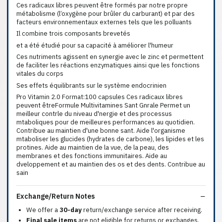
Ces radicaux libres peuvent être formés par notre propre
métabolisme (l’oxygène pour brûler du carburant) et par des
facteurs environnementaux externes tels que les polluants
Il combine trois composants brevetés
et a été étudié pour sa capacité à améliorer l'humeur
Ces nutriments agissent en synergie avec le zinc et permettent
de faciliter les réactions enzymatiques ainsi que les fonctions
vitales du corps
Ses effets équilibrants sur le système endocrinien
Pro Vitamin 2.0 Format:100 capsules Ces radicaux libres
peuvent êtreFormule Multivitamines Sant Gnrale Permet un
meilleur contrle du niveau d'nergie et des processus
mtaboliques pour de meilleures performances au quotidien.
Contribue au maintien d'une bonne sant. Aide l'organisme
mtaboliser les glucides (hydrates de carbone), les lipides et les
protines. Aide au maintien de la vue, de la peau, des
membranes et des fonctions immunitaires. Aide au
dveloppement et au maintien des os et des dents. Contribue au
sain
Exchange/Return Notes
We offer a
30-day
return/exchange service after receiving.
Final sale items
are not eligible for returns or exchanges.