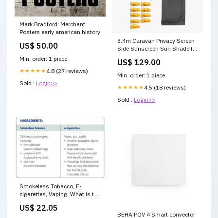
Mark Bradford: Merchant
Posters early american history
3.4m Caravan Privacy Screen
US$ 50.00
Side Sunscreen Sun Shade for
12' Roll Out Awning
Min. order: 1 piece
US$ 129.00
★★★★★
4.8 (27 reviews)
Min. order: 1 piece
Sold :
Login>>
★★★★★
4.5 (18 reviews)
Sold :
Login>>
Smokeless Tobacco, E-
cigarettes, Vaping: What is the
Real Deal?
US$ 22.05
BEHA PGV 4 Smart convector