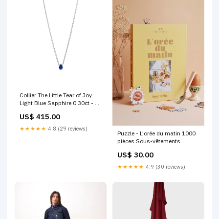
Collier The Little Tear of Joy
Light Blue Sapphire 0.30ct - or
blanc 18k Clous d'oreilles &
US$ 415.00
Colliers Solitaires
★★★★★
4.8 (29 reviews)
Puzzle - L'orée du matin 1000
pièces Sous-vêtements
US$ 30.00
★★★★★
4.9 (30 reviews)