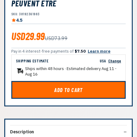
PEUVENT ÊTRE
SKU: 38192361983
4.5
USD29.99
USD73.99
Pay in 4 interest-free payments of
$7.50
Learn more
SHIPPING ESTIMATE
USA
Change
Ships within 48 hours · Estimated delivery
Aug 11
-
Aug 16
ADD TO CART
Description