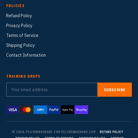
POLICIES
Refund Policy
Privacy Policy
Terms of Service
Shipping Policy
Contact Information
TRAINING DROPS
SUBSCRIBE
VISA
PayPal
AMEX
Apple Pay
Shop Pay
© 2026, PELITATANGERANG.COM PELITATANGERANG.COM ·
REFUND POLICY
·
PRIVACY POLICY
·
TERMS OF SERVICE
·
SHIPPING POLICY
·
CONTACT