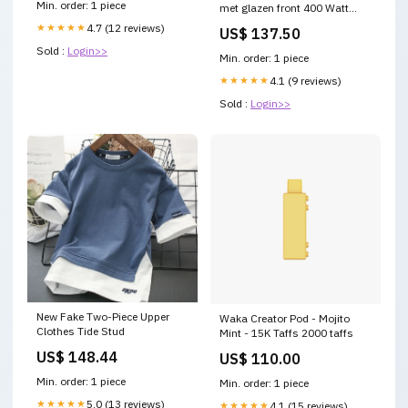
Min. order: 1 piece
met glazen front 400 Watt
Star Progetti Giraffe
★★★★★
4.7 (12 reviews)
US$ 137.50
Sold :
Login>>
Min. order: 1 piece
★★★★★
4.1 (9 reviews)
Sold :
Login>>
New Fake Two-Piece Upper
Waka Creator Pod - Mojito
Clothes Tide Stud
Mint - 15K Taffs 2000 taffs
US$ 148.44
US$ 110.00
Min. order: 1 piece
Min. order: 1 piece
★★★★★
5.0 (13 reviews)
★★★★★
4.1 (15 reviews)