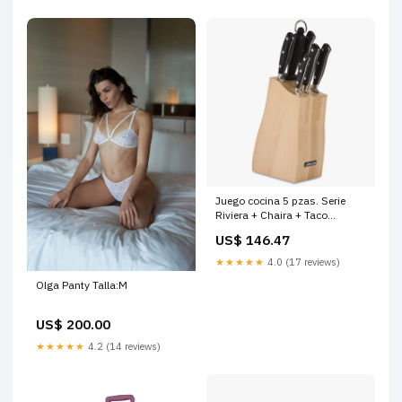
Juego cocina 5 pzas. Serie
Riviera + Chaira + Taco
descuento-15-en-20260722-
US$ 146.47
20260806
★★★★★
4.0 (17 reviews)
Olga Panty Talla:M
US$ 200.00
★★★★★
4.2 (14 reviews)