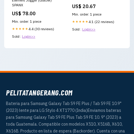
Element Jogger (Glacier)
SPANX
US$ 20.67
US$ 78.00
Min. order: 1 piece
Min. order: 1 piece
★★★★★
4.1 (22 reviews)
★★★★★
4.4 (30 reviews)
Sold :
Login>>
Sold :
Login>>
PELITATANGERANG.COM
Bateria para Samsung Galaxy Tab S9 FE Plus / Tab S9 FE 10.9"
(2023) lente para LG Stylo 4 XT1770 (India)Enviamos bateras
para Samsung Galaxy Tab S9 FE Plus Tab S9 FE 10. 9" (2023) a
toda Guatemala. Compatible con modelos X510, X516B, X610,
X616B. Producto en lista de espera (Backorder). Cuenta con una