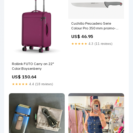
Cuchillo Pescadero Serie
Colour Pro 350 mm promo-
palierspaques-en-20260402-
US$ 46.95
20260412
★★★★★
4.3 (11 reviews)
Rollink FUTO Carry on 22"
Color:Boysenberry
US$ 150.64
★★★★★
4.4 (18 reviews)