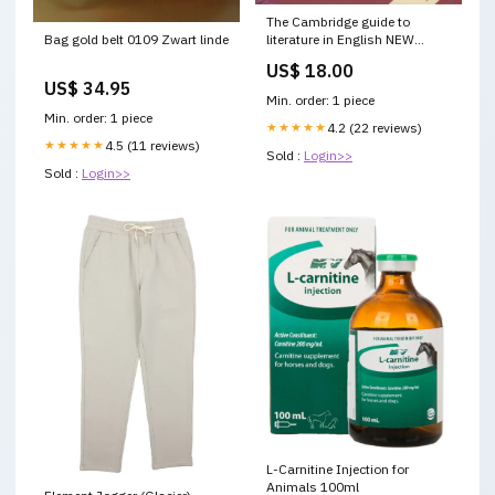
The Cambridge guide to
Bag gold belt 0109 Zwart linde
literature in English NEW
EDITION Latem
US$ 18.00
US$ 34.95
Min. order: 1 piece
Min. order: 1 piece
★★★★★
4.2 (22 reviews)
★★★★★
4.5 (11 reviews)
Sold :
Login>>
Sold :
Login>>
L-Carnitine Injection for
Animals 100ml