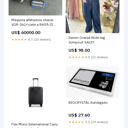
Máquina afeitadora shaver
VGR-362⚡️corte a RAS🫰🏻
USB
US$ 60000.00
Denim Overall Wide-leg
★★★★★
4.5 (24 reviews)
Jumpsuit SALE!!
US$ 98.00
★★★★★
5.0 (21 reviews)
BIOCRYSTAL Autoligado
US$ 27.60
★★★★★
5.0 (29 reviews)
Flex Mono International Carry