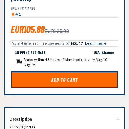
SKU: 7487414426
4.1
EUR105.88
EUR125.88
Pay in 4 interest-free payments of
$26.47
Learn more
SHIPPING ESTIMATE
USA
Change
Ships within 48 hours · Estimated delivery
Aug 10
-
Aug 15
ADD TO CART
Description
XT1770 (India)