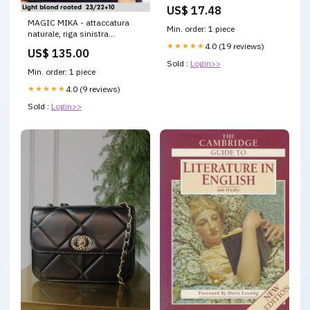
US$ 17.48
MAGIC MIKA - attaccatura
Min. order: 1 piece
naturale, riga sinistra
parrucca donna
★★★★★
4.0 (19 reviews)
US$ 135.00
Sold :
Login>>
Min. order: 1 piece
★★★★★
4.0 (9 reviews)
Sold :
Login>>