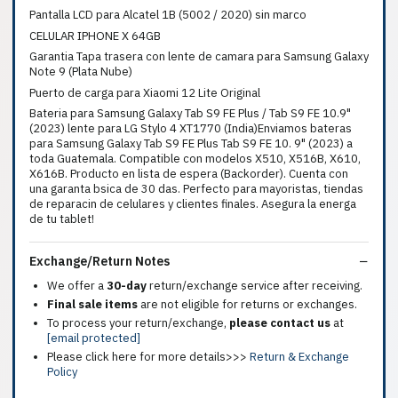
Pantalla LCD para Alcatel 1B (5002 / 2020) sin marco
CELULAR IPHONE X 64GB
Garantia Tapa trasera con lente de camara para Samsung Galaxy
Note 9 (Plata Nube)
Puerto de carga para Xiaomi 12 Lite Original
Bateria para Samsung Galaxy Tab S9 FE Plus / Tab S9 FE 10.9"
(2023) lente para LG Stylo 4 XT1770 (India)Enviamos bateras
para Samsung Galaxy Tab S9 FE Plus Tab S9 FE 10. 9" (2023) a
toda Guatemala. Compatible con modelos X510, X516B, X610,
X616B. Producto en lista de espera (Backorder). Cuenta con
una garanta bsica de 30 das. Perfecto para mayoristas, tiendas
de reparacin de celulares y clientes finales. Asegura la energa
de tu tablet!
Exchange/Return Notes
We offer a
30-day
return/exchange service after receiving.
Final sale items
are not eligible for returns or exchanges.
To process your return/exchange,
please contact us
at
[email protected]
Please click here for more details>>>
Return & Exchange
Policy