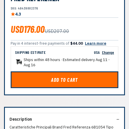
SKU: 46439882376
4.3
USD176.00
USD207.00
Pay in 4 interest-free payments of
$44.00
Learn more
SHIPPING ESTIMATE
USA
Change
Ships within 48 hours · Estimated delivery
Aug 11
-
Aug 16
ADD TO CART
Description
Caratteristiche Principali Brand Fred Referenza 6B1054 Tipo