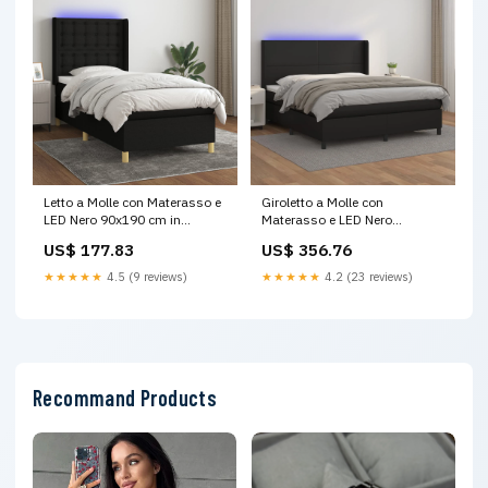
Letto a Molle con Materasso e
Giroletto a Molle con
LED Nero 90x190 cm in
Materasso e LED Nero
Tessuto SmartTv
160x200cm Similpelle
US$ 177.83
US$ 356.76
SmartTv
★★★★★
4.5 (9 reviews)
★★★★★
4.2 (23 reviews)
Recommand Products