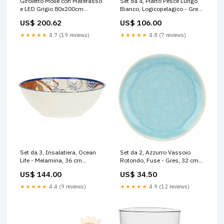
Giroletto Molle con Materasso
Set da 4, Piatto Pesce Lungo
e LED Grigio 80x200cm
Bianco, Logicopelagico - Gres,
Similpelle SmartTv
15,5x7x14h cm regalo100
US$ 200.62
US$ 106.00
★★★★★
4.7 (19 reviews)
★★★★★
4.8 (7 reviews)
Set da 3, Insalatiera, Ocean
Set da 2, Azzurro Vassoio
Life - Melamina, 36 cm
Rotondo, Fuse - Gres, 32 cm
regalo25
regalo2550
US$ 144.00
US$ 34.50
★★★★★
4.4 (9 reviews)
★★★★★
4.9 (12 reviews)