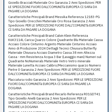
Gioiello Bracciali Materiale Oro Garanzia 2 Anni Spedizioni: PER
LE SPEDIZIONI FUORI DALL'COMUNITà EUROPEA CI SARà DA
PAGARE LA DOGANA
Caratteristiche Principali Brand Messika Referenza 12183-PG
Tipo Gioiello Orecchini Materiale Oro Rosa Garanzia 2 Anni
Spedizioni: PER LE SPEDIZIONI FUORI DALL'COMUNITà EUROPEA
CI SARà DA PAGARE LA DOGANA
Caratteristiche Principali Brand Calvin Klein Referenza
K6K3114L Carica Quarzo Colore Quadrante Blu Materiale Cassa
Acciaio Colore Cinturino Argento Materiale Cinturino Acciaio
Anno di Produzione 2024 Dettagli Tecnici Chiusura Butterfly
Materiale Chiusura Acciaio Diametro Cassa 38 mm Altezza
Cassa - mm Resistenza Acqua 3 Bar (Lavaggio mani) Numeri sul
Quadrante NoNumerals Materiale Vetro Vetro minerale
Materiale Lunetta Acciaio Calibro/Meccanismo quarzo Numero
Pietre 0 Garanzia 2 Anni Spedizioni: PER LE SPEDIZIONI FUORI
DALL'COMUNITà EUROPEA CI SARà DA PAGARE LA DOGANA
Placcatura rodio Garanzia 2 Anni Spedizioni: PER LE SPEDIZIONI
FUORI DALL'COMUNITà EUROPEA CI SARà DA PAGARE LA
DOGANA
Caratteristiche Principali Brand Recarlo Referenza R01GD741
Tipo Gioiello Anelli Garanzia 2 Anni Spedizioni: PER LE
SPEDIZIONI FUORI DALL'COMUNITà EUROPEA CI SARà DA
PAGARE LA DOGANA