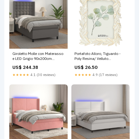
Giroletto Molle con Materasso
Portafoto Alloro, Tiguardo -
e LED Grigio 90x200cm
Poly Resina/ Velluto
Similpelle SmartTv
/Mdf/Vetro/ Metallo (Ferro), 13
US$ 244.38
US$ 26.50
x 18 cm outletelementiarredo
★★★★★
4.1 (30 reviews)
★★★★★
4.9 (17 reviews)