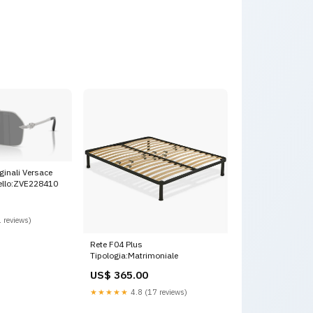
ginali Versace
llo:ZVE228410
 reviews)
Rete F04 Plus
Tipologia:Matrimoniale
US$ 365.00
★★★★★
4.8 (17 reviews)