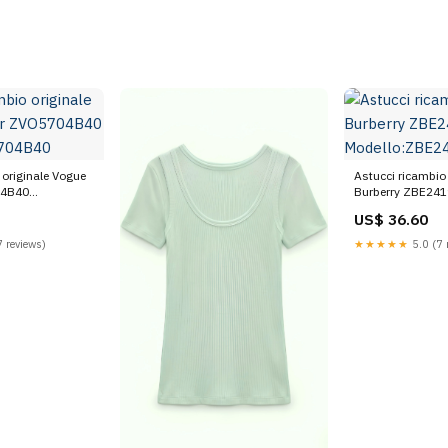
 originale Vogue
Astucci ricambio 
04B40
Burberry ZBE24
04B40
Modello:ZBE241
US$ 36.60
 reviews)
★★★★★
5.0 (7 