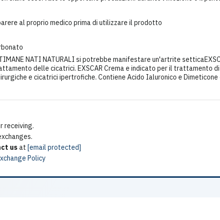
parere al proprio medico prima di utilizzare il prodotto
rbonato
IMANE NATI NATURALI si potrebbe manifestare un'artrite setticaE
rattamento delle cicatrici. EXSCAR Crema e indicato per il trattamento di
 chirurgiche e cicatrici ipertrofiche. Contiene Acido Ialuronico e Dimeticon
 receiving.
 exchanges.
ct us
at
[email protected]
Exchange Policy