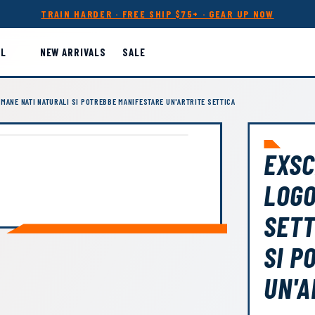
TRAIN HARDER · FREE SHIP $75+ · GEAR UP NOW
LL
NEW ARRIVALS
SALE
MANE NATI NATURALI SI POTREBBE MANIFESTARE UN'ARTRITE SETTICA
EXSC
LOG
SETT
SI P
UN'A