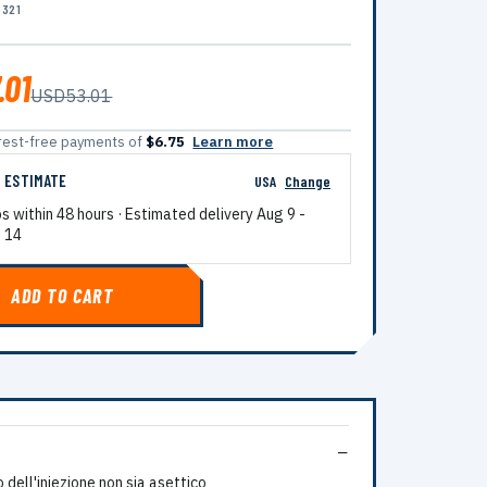
8321
.01
USD53.01
terest-free payments of
$6.75
Learn more
G ESTIMATE
USA
Change
ps within 48 hours · Estimated delivery
Aug 9
-
 14
ADD TO CART
 dell'iniezione non sia asettico