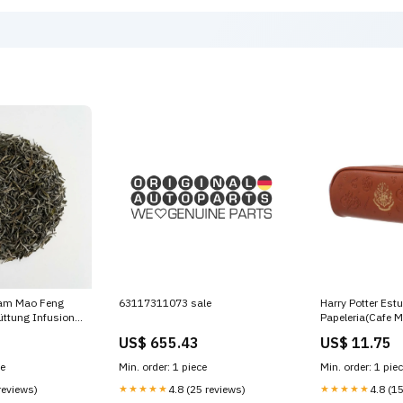
nam Mao Feng
63117311073 sale
Harry Potter Est
üttung Infusion
Papeleria(Cafe M
US$ 655.43
US$ 11.75
ce
Min. order: 1 piece
Min. order: 1 pie
reviews)
★★★★★
4.8 (25 reviews)
★★★★★
4.8 (1