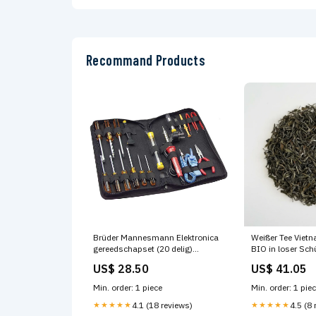
Recommand Products
Brüder Mannesmann Elektronica
Weißer Tee Viet
gereedschapset (20 delig)
BIO in loser Sch
Sekspoppen
Naturelle
US$ 28.50
US$ 41.05
Min. order: 1 piece
Min. order: 1 pie
★★★★★
4.1 (18 reviews)
★★★★★
4.5 (8 