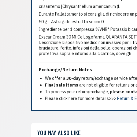
crisantemo [Chrysanthellum americanum (L
Durante l’allattamento si consiglia di richiedere un 
50 g - Astragalo estratto secco 0
Ingrediente per 1 compressa %VNR* Potassio bica
Exscar Cream 30 Ml Ce Logofarma QUARANTA SETT
Descrizione Dispositivo medico non invasivo per il t
bruciature, ferite, infezioni della pelle, operazioni
protettiva sopra e intorno alla cicatrice, dove gli
Exchange/Return Notes
We offer a
30-day
return/exchange service after
Final sale items
are not eligible for returns or
To process your return/exchange,
please conta
Please click here for more details>>>
Return & 
YOU MAY ALSO LIKE