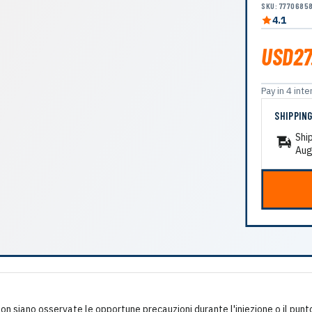
SKU: 7770685
4.1
USD27
Pay in 4 in
SHIPPIN
Shi
Aug
on siano osservate le opportune precauzioni durante l'iniezione o il punto