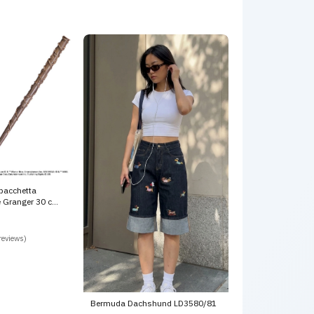
 bacchetta
e Granger 30 cm
reviews)
Bermuda Dachshund LD3580/81