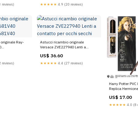
 reviews)
★★★★★
4.9 (20 reviews)
 originale Ray-
Astucci ricambio originale
0
Versace ZVE227940 Lenti a
1V40
contatto per occhi secchi
US$ 36.60
 reviews)
★★★★★
4.4 (27 reviews)
Harry Potter PVC
Replica Hermion
LE ALI
US$ 17.00
★★★★★
4.0 (8 