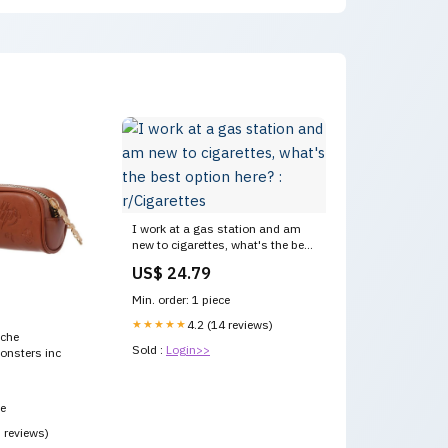
I work at a gas station and am
new to cigarettes, what's the best
option here? : r/Cigarettes
US$ 24.79
Min. order: 1 piece
★★★★★
4.2 (14 reviews)
uche
Sold :
Login>>
onsters inc
ce
5 reviews)