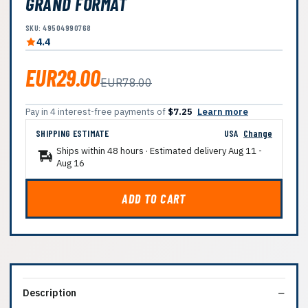
GRAND FORMAT
SKU: 49504990768
4.4
EUR29.00
EUR78.00
Pay in 4 interest-free payments of
$7.25
Learn more
SHIPPING ESTIMATE
USA
Change
Ships within 48 hours · Estimated delivery
Aug 11
-
Aug 16
ADD TO CART
Description