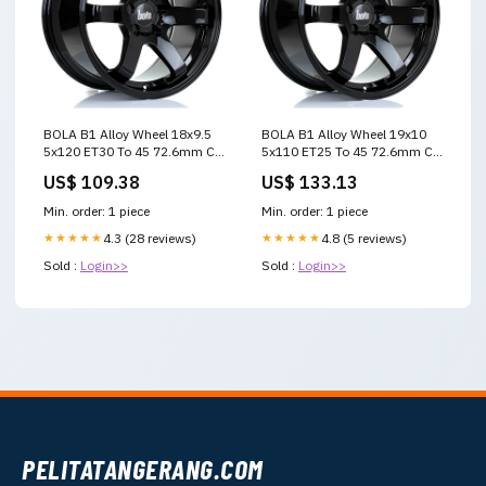
BOLA B1 Alloy Wheel 18x9.5
BOLA B1 Alloy Wheel 19x10
5x120 ET30 To 45 72.6mm CB
5x110 ET25 To 45 72.6mm CB
Gloss Black SPECIAL OFFER
Gloss Black APEX SALE
US$ 109.38
US$ 133.13
Min. order: 1 piece
Min. order: 1 piece
★★★★★
4.3 (28 reviews)
★★★★★
4.8 (5 reviews)
Sold :
Login>>
Sold :
Login>>
PELITATANGERANG.COM