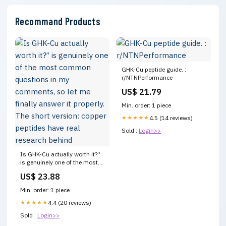
Recommand Products
GHK-Cu peptide guide. :
r/NTNPerformance
US$ 21.79
Min. order: 1 piece
★★★★★
4.5 (14 reviews)
Sold :
Login>>
Is GHK-Cu actually worth it?”
is genuinely one of the most
common questions in my
US$ 23.88
comments, so let me finally
answer it properly. The short
Min. order: 1 piece
version: copper peptides have
real research behind
★★★★★
4.4 (20 reviews)
Sold :
Login>>