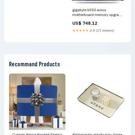
gigabyte b550 aorus
motherboard memory upgrade
jnp mic1 macsec
US$ 748.12
★★★★★
4.8 (15 reviews)
Recommand Products
Custom Name Hooded Sherpa
Rectangular plastic tray (large