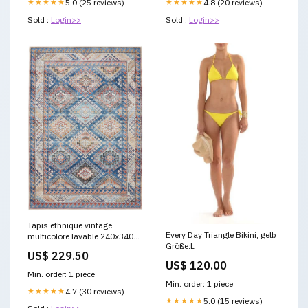
★★★★★
5.0 (25 reviews)
★★★★★
4.8 (20 reviews)
Sold :
Login>>
Sold :
Login>>
Tapis ethnique vintage
Every Day Triangle Bikini, gelb
multicolore lavable 240x340
Größe:L
cm motif berbère épais
US$ 229.50
US$ 120.00
Min. order: 1 piece
Min. order: 1 piece
★★★★★
4.7 (30 reviews)
★★★★★
5.0 (15 reviews)