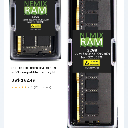
supermicro mem dr416l hl01
so21 compatible memory blue
filter
US$ 162.49
★★★★★
4.1 (21 reviews)