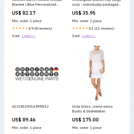
Blanket | Blue Personalized
size) - individually packaged
Gift Wrap Blanket | Cozy
Gender_Kids
US$ 82.17
US$ 35.95
Wearable Sherpa Throw for
Him or Her Ocean
Min. order: 1 piece
Min. order: 1 piece
★★★★★
4.9 (8 reviews)
★★★★★
4.1 (11 reviews)
Sold :
Login>>
Sold :
Login>>
61318529354 BMW12
Viola Dress, creme weiss
Boots & Stiefelletten
US$ 89.46
US$ 175.00
Min. order: 1 piece
Min. order: 1 piece