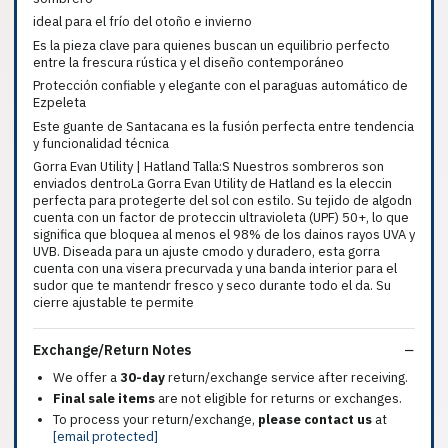
ideal para el frío del otoño e invierno
Es la pieza clave para quienes buscan un equilibrio perfecto
entre la frescura rústica y el diseño contemporáneo
Protección confiable y elegante con el paraguas automático de
Ezpeleta
Este guante de Santacana es la fusión perfecta entre tendencia
y funcionalidad técnica
Gorra Evan Utility | Hatland Talla:S Nuestros sombreros son
enviados dentroLa Gorra Evan Utility de Hatland es la eleccin
perfecta para protegerte del sol con estilo. Su tejido de algodn
cuenta con un factor de proteccin ultravioleta (UPF) 50+, lo que
significa que bloquea al menos el 98% de los dainos rayos UVA y
UVB. Diseada para un ajuste cmodo y duradero, esta gorra
cuenta con una visera precurvada y una banda interior para el
sudor que te mantendr fresco y seco durante todo el da. Su
cierre ajustable te permite
Exchange/Return Notes
We offer a
30-day
return/exchange service after receiving.
Final sale items
are not eligible for returns or exchanges.
To process your return/exchange,
please contact us
at
[email protected]