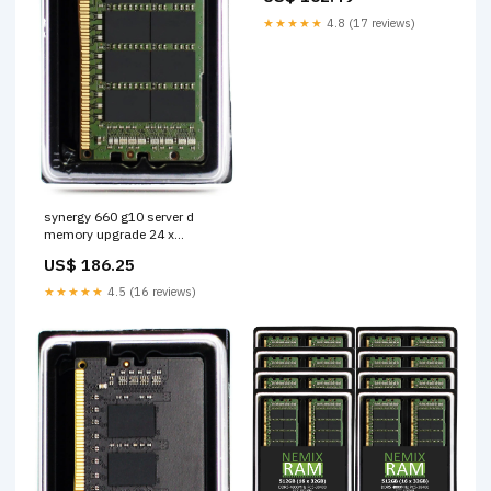
★★★★★
4.8 (17 reviews)
synergy 660 g10 server d
memory upgrade 24 x
10/100/1000 (PoE+) + 24 x
US$ 186.25
10/100/1000 + 4 x Fast
Ethernet/Gigabit SFP
★★★★★
4.5 (16 reviews)