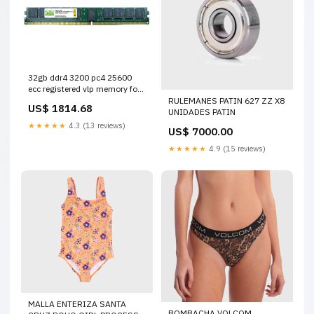
32gb ddr4 3200 pc4 25600
ecc registered vlp memory for
servers workstations by nemix
RULEMANES PATIN 627 ZZ X8
US$ 1814.68
ram cosmetic surgery
UNIDADES PATIN
equipment
★★★★★
4.3 (13 reviews)
US$ 7000.00
★★★★★
4.9 (15 reviews)
MALLA ENTERIZA SANTA
BOMBACHA VOLCOM