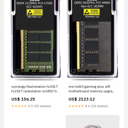
msi b650 gaming plus wifi
synology flashstation fs3017
motherboard memory upgrade
fs2017 rackstation rs18017xs
kw-11
ramrg2133ddr4 32g nas
US$ 2123.12
US$ 156.25
memory memory upgrade fg-
4400f
★★★★★
4.6 (18 reviews)
★★★★★
4.9 (28 reviews)