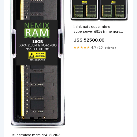
thinkmate supermicro
superserver 681e tr memory
upgrade skin examination tool
US$ 52500.00
★★★★★
4.7 (20 reviews)
supermicro mem dr416l cl02