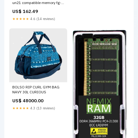
un21 compatible memory fg-
3400e-dc-bdl-950-36
US$ 162.49
★★★★★
4.6 (14 reviews)
BOLSO RIP CURL GYM BAG
NAVY 30L CURIOUS
US$ 48000.00
★★★★★
4.3 (13 reviews)