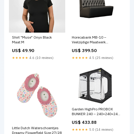
Shirt "Muse" Onyx Black
Horecabank MB-10 –
Maat:M
Veelzijdige Maatwerk
Horecabank Rond
US$ 49.90
US$ 399.50
★★★★★
4.6 (10 reviews)
★★★★★
4.5 (25 reviews)
Garden HighPro PROBOX
BUNKER 240 – 240×240×240
cm Professionele Heavy-Duty
US$ 433.88
Kweektent 1600D | 129 kg
Little Dutch Waterschoentjes
Draagvermogen FC4800 EVO
★★★★★
5.0 (14 reviews)
Dreamy Flowerfield Size:27/28