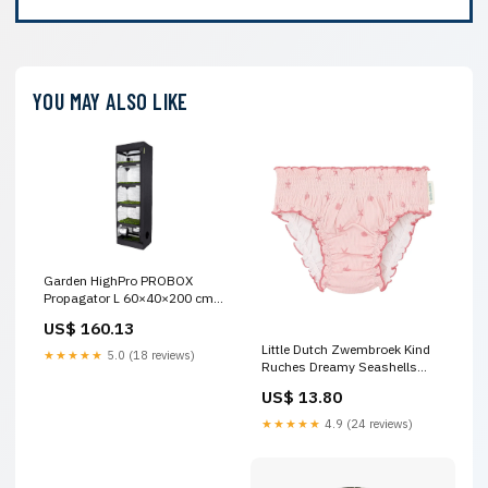
YOU MAY ALSO LIKE
Garden HighPro PROBOX
Propagator L 60×40×200 cm
Verticale Propagator Kweektent
US$ 160.13
– Professionele Stekken &
Little Dutch Zwembroek Kind
Zaailingen Tent met 97%
★★★★★
5.0 (18 reviews)
Ruches Dreamy Seashells
Mylar Reflectie Carbon Filter
Size:74/80
US$ 13.80
★★★★★
4.9 (24 reviews)