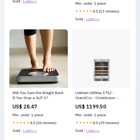
Sold :
Login>>
Min. order: 1 piece
★★★★★
4.0 (13 reviews)
Sold :
Login>>
Will You Gain the Weight Back
Liebherr UWKes 1752 -
If You Stop a GLP-1?
GrandCru - Onderbouw -
Wijnklimaatkast Type
US$ 28.47
US$ 1199.50
koelkast_Tafelmodel koelkast
Min. order: 1 piece
Min. order: 1 piece
★★★★★
4.0 (26 reviews)
★★★★★
4.0 (29 reviews)
Sold :
Login>>
Sold :
Login>>