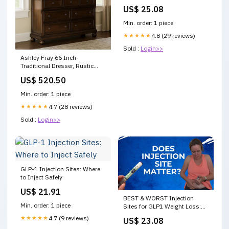
US$ 25.08
Min. order: 1 piece
★★★★★
4.8 (29 reviews)
Sold :
Login>>
Ashley Fray 66 Inch
Traditional Dresser, Rustic
Brown Wood, 7 Drawers, Bun
US$ 520.50
Feet Color:Brown
Min. order: 1 piece
★★★★★
4.7 (28 reviews)
Sold :
Login>>
GLP-1 Injection Sites: Where
to Inject Safely
US$ 21.91
BEST & WORST Injection
Min. order: 1 piece
Sites for GLP1 Weight Loss:
Does it matter?
★★★★★
4.7 (9 reviews)
US$ 23.08