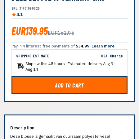
SKU: 31701090025
4.1
EUR139.95
EUR161.95
Pay in 4 interest-free payments of
$34.99
Learn more
SHIPPING ESTIMATE
USA
Change
Ships within 48 hours · Estimated delivery
Aug 9
-
Aug 14
ADD TO CART
Description
Deze blouse is gemaakt van duurzaam polyestervezel