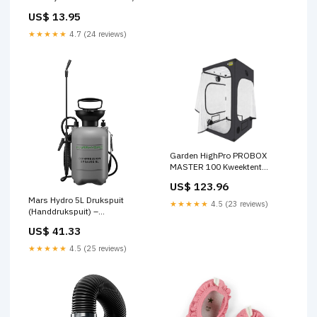
US$ 13.95
★★★★★
4.7 (24 reviews)
Garden HighPro PROBOX
MASTER 100 Kweektent
100×100×200 cm –
US$ 123.96
Professionele 600D Indoor
Mars Hydro 5L Drukspuit
Grow Tent met 97% Mylar &
★★★★★
4.5 (23 reviews)
(Handdrukspuit) –
36kg Draagvermogen
Professionele Plantenspuit
Ventilation Kit
US$ 41.33
met Sproeilans, Schouderriem
& Fijne Verneveling voor
★★★★★
4.5 (25 reviews)
Kweektent, Kamerplanten, Kas
& Tuin SF2000PRO EVO