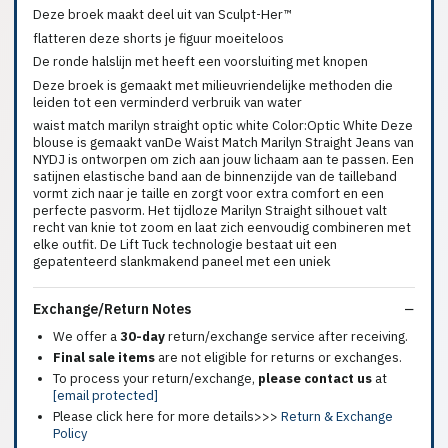
Deze broek maakt deel uit van Sculpt-Her™
flatteren deze shorts je figuur moeiteloos
De ronde halslijn met heeft een voorsluiting met knopen
Deze broek is gemaakt met milieuvriendelijke methoden die
leiden tot een verminderd verbruik van water
waist match marilyn straight optic white Color:Optic White Deze
blouse is gemaakt vanDe Waist Match Marilyn Straight Jeans van
NYDJ is ontworpen om zich aan jouw lichaam aan te passen. Een
satijnen elastische band aan de binnenzijde van de tailleband
vormt zich naar je taille en zorgt voor extra comfort en een
perfecte pasvorm. Het tijdloze Marilyn Straight silhouet valt
recht van knie tot zoom en laat zich eenvoudig combineren met
elke outfit. De Lift Tuck technologie bestaat uit een
gepatenteerd slankmakend paneel met een uniek
Exchange/Return Notes
We offer a
30-day
return/exchange service after receiving.
Final sale items
are not eligible for returns or exchanges.
To process your return/exchange,
please contact us
at
[email protected]
Please click here for more details>>>
Return & Exchange
Policy