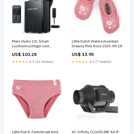
Mars Hydro 12L Smart
Little Dutch Waterschoentjes
Luchtontvochtiger voor
Dreamy Pink Rose 2025-09-18
Kweektent – RJ12 Dehumidifier
US$ 103.28
US$ 13.95
met iControl Compatibiliteit,
VPD Klimaatregeling &
★★★★★
4.5 (16 reviews)
★★★★★
4.0 (7 reviews)
Compressor voor Indoor
Kweek Inline Fan
Little Dutch Zwembroek Kind
AC Infinity CLOUDLINE A4 4"