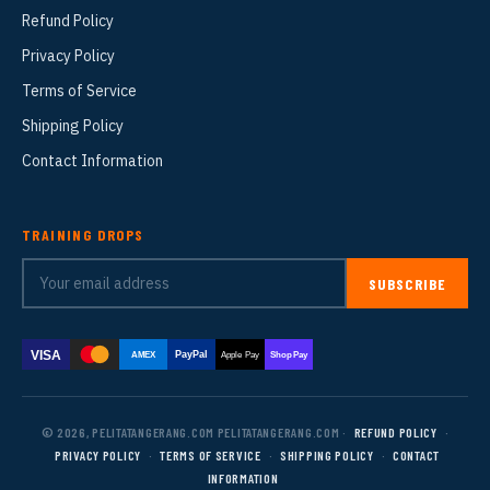
Refund Policy
Privacy Policy
Terms of Service
Shipping Policy
Contact Information
TRAINING DROPS
SUBSCRIBE
VISA
PayPal
AMEX
Apple Pay
Shop Pay
© 2026, PELITATANGERANG.COM PELITATANGERANG.COM ·
REFUND POLICY
·
PRIVACY POLICY
·
TERMS OF SERVICE
·
SHIPPING POLICY
·
CONTACT
INFORMATION