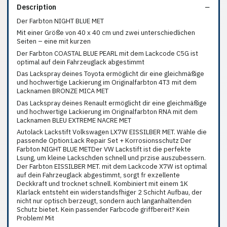
Description
Der Farbton NIGHT BLUE MET
Mit einer Größe von 40 x 40 cm und zwei unterschiedlichen
Seiten – eine mit kurzen
Der Farbton COASTAL BLUE PEARL mit dem Lackcode C5G ist
optimal auf dein Fahrzeuglack abgestimmt
Das Lackspray deines Toyota ermöglicht dir eine gleichmäßige
und hochwertige Lackierung im Originalfarbton 4T3 mit dem
Lacknamen BRONZE MICA MET
Das Lackspray deines Renault ermöglicht dir eine gleichmäßige
und hochwertige Lackierung im Originalfarbton RNA mit dem
Lacknamen BLEU EXTREME NACRE MET
Autolack Lackstift Volkswagen LX7W EISSILBER MET. Wähle die
passende Option:Lack Repair Set + Korrosionsschutz Der
Farbton NIGHT BLUE METDer VW Lackstift ist die perfekte
Lsung, um kleine Lackschden schnell und przise auszubessern.
Der Farbton EISSILBER MET. mit dem Lackcode X7W ist optimal
auf dein Fahrzeuglack abgestimmt, sorgt fr exzellente
Deckkraft und trocknet schnell. Kombiniert mit einem 1K
Klarlack entsteht ein widerstandsfhiger 2 Schicht Aufbau, der
nicht nur optisch berzeugt, sondern auch langanhaltenden
Schutz bietet. Kein passender Farbcode griffbereit? Kein
Problem! Mit