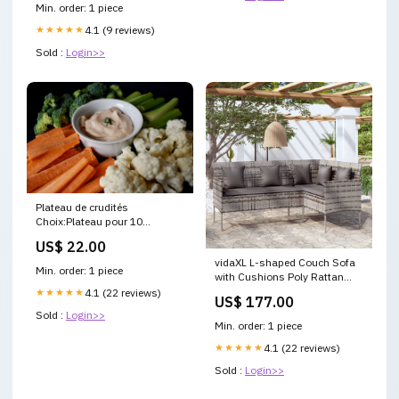
Min. order: 1 piece
★★★★★
4.1 (9 reviews)
Sold :
Login>>
Plateau de crudités
Choix:Plateau pour 10
personnes
US$ 22.00
vidaXL L-shaped Couch Sofa
Min. order: 1 piece
with Cushions Poly Rattan
Grey Hardware Pumps
★★★★★
4.1 (22 reviews)
US$ 177.00
Sold :
Login>>
Min. order: 1 piece
★★★★★
4.1 (22 reviews)
Sold :
Login>>