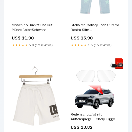
Moschino Bucket Hat Hut
Stella McCartney Jeans Sterne
Mütze Color:Schwarz
Denim Slim
attribute.material.11% Nylon
US$ 11.90
US$ 15.90
★★★★★
5.0 (17 reviews)
★★★★★
4.5 (15 reviews)
Regenschutzfolie für
Außenspiegel - Chery Tiggo 8
(2025-2026) PR - Folie
US$ 13.82
samochodowe