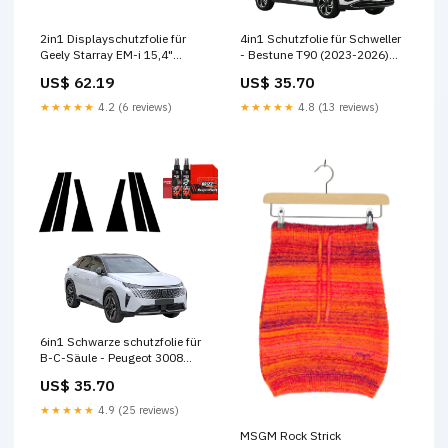
4in1 Schutzfolie für Schweller
2in1 Displayschutzfolie für
- Bestune T90 (2023-2026)
Geely Starray EM-i 15,4"
noshow
(2025-2026) Anti-Fingerprint,
US$ 35.70
US$ 62.19
Matt noshow
★★★★★
4.8 (13 reviews)
★★★★★
4.2 (6 reviews)
6in1 Schwarze schutzfolie für
B-C-Säule - Peugeot 3008
(2024-2026) noshow
US$ 35.70
★★★★★
4.9 (25 reviews)
MSGM Rock Strick