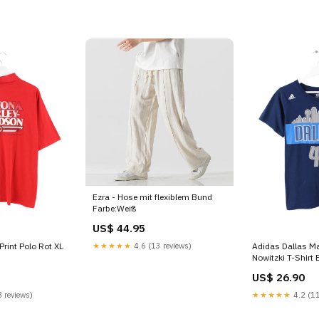
Ezra - Hose mit flexiblem Bund
Farbe:Weiß
US$ 44.95
★★★★★
4.6 (13 reviews)
Print Polo Rot XL
Adidas Dallas Ma
Nowitzki T-Shirt 
US$ 26.90
 reviews)
★★★★★
4.2 (11