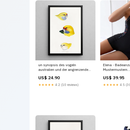
un synopsis des vogeln
Elena - Badeanz
australien und der angrenzenden
Mustermustern
inseln pl23 elizabeth gould Pays
fb_clabel_1_excl
US$ 24.90
US$ 39.95
basque
★★★★★
4.2 (10 reviews)
★★★★★
4.5 (30