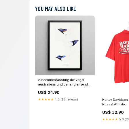
YOU MAY ALSO LIKE
zusammenfassung der vogel
australiens und der angrenzenden
inseln pl08 elizabeth gould
US$ 24.90
Copenhague
★★★★★
4.5 (18 reviews)
Harley Davidson 
Russel Athletic
US$ 32.90
★★★★★
5.0 (28