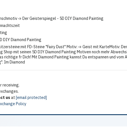
schmotiv ➩ Der Geisterspiegel - 5D DIY Diamond Painting
ihnachtszeit
ting
 5D DIY Diamond Painting
tzersteine:mit FD-Steine "Fairy Dust" Motiv: ➩ Geist mit KarteMotiv: D
ing Shop mit seinen 5D DIY Diamond Painting Motiven noch mehr Abwechslu
as richtige fr Dich! Mit Diamond Painting kannst Du entspannen und vom
g". Im Diamond
 receiving.
 exchanges.
ct us
at
[email protected]
Exchange Policy