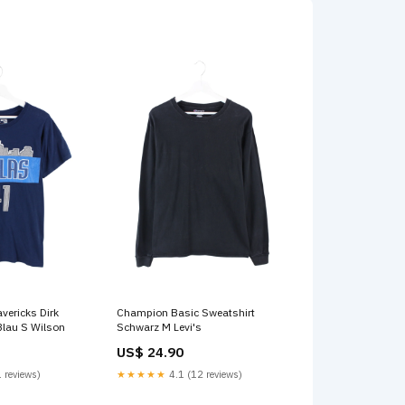
vericks Dirk
Champion Basic Sweatshirt
Blau S Wilson
Schwarz M Levi's
US$ 24.90
 reviews)
★★★★★
4.1 (12 reviews)