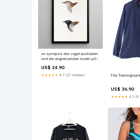
un synopsis des vogel australien
und der angrenzenden inseln pl31
elizabeth gould Brabant flamand
US$ 24.90
★★★★★
4.7 (27 reviews)
Fila Trainingsjac
US$ 36.90
★★★★★
4.2 (8 