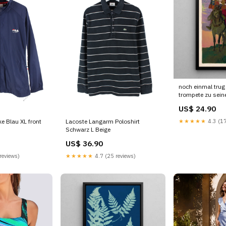
noch einmal trug 
trompete zu sein
blies elizabeth s
US$ 24.90
elliott Séville
★★★★★
4.3 (17
ke Blau XL front
Lacoste Langarm Poloshirt
Schwarz L Beige
US$ 36.90
reviews)
★★★★★
4.7 (25 reviews)