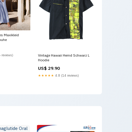
les Maxikleid
huhe
 reviews)
Vintage Hawaii Hemd Schwarz L
Hoodie
US$ 29.90
★★★★★
4.8 (14 reviews)