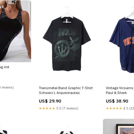
ug mit
ude
 reviews)
Transmetal Band Graphic T-Shirt
Vintage Vicsams 
Schwarz L Arqueonautas
Paul & Shark
US$ 29.90
US$ 38.90
★★★★★
5.0 (7 reviews)
★★★★★
4.5 (23