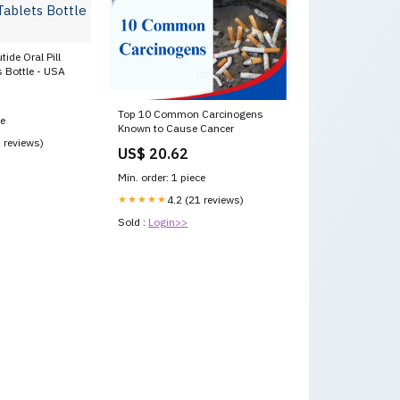
de Oral Pill
 Bottle - USA
Top 10 Common Carcinogens
ce
Known to Cause Cancer
1 reviews)
US$ 20.62
Min. order: 1 piece
★★★★★
4.2 (21 reviews)
Sold :
Login>>