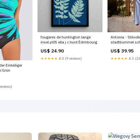
fougeres de huntington lange
Antonia - Stilvol
insel pl05 ella j c hurd Édimbourg
stadtbummel sc
US$ 24.90
US$ 39.95
★★★★★
4.0 (9 reviews)
★★★★★
4.3 (26
er Einteiliger
e:Grün
reviews)