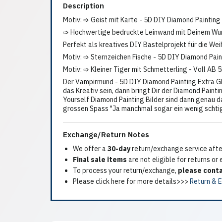
Description
Motiv: ➩ Geist mit Karte - 5D DIY Diamond Painting
➩ Hochwertige bedruckte Leinwand mit Deinem Wun
Perfekt als kreatives DIY Bastelprojekt für die We
Motiv: ➩ Sternzeichen Fische - 5D DIY Diamond Pain
Motiv: ➩ Kleiner Tiger mit Schmetterling - Voll AB
Der Vampirmund - 5D DIY Diamond Painting Extra Gli
das Kreativ sein, dann bringt Dir der Diamond Paint
Yourself Diamond Painting Bilder sind dann genau d
grossen Spass "Ja manchmal sogar ein wenig schti
Exchange/Return Notes
We offer a
30-day
return/exchange service after
Final sale items
are not eligible for returns or
To process your return/exchange,
please conta
Please click here for more details>>>
Return & 