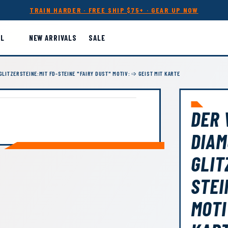
TRAIN HARDER · FREE SHIP $75+ · GEAR UP NOW
LL
NEW ARRIVALS
SALE
GLITZERSTEINE:MIT FD-STEINE "FAIRY DUST" MOTIV: ➩ GEIST MIT KARTE
DER 
DIAM
GLIT
STEI
MOTI