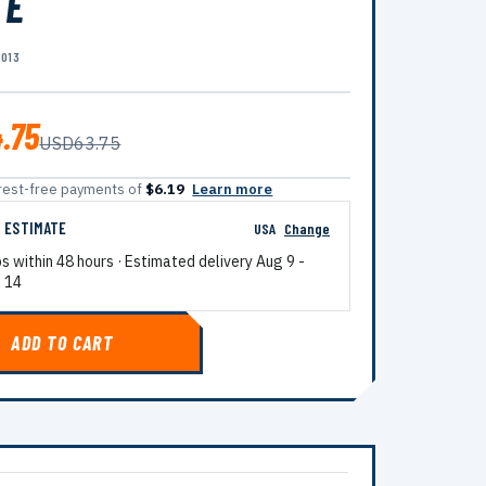
TE
1013
.75
USD63.75
terest-free payments of
$6.19
Learn more
G ESTIMATE
USA
Change
ps within 48 hours · Estimated delivery
Aug 9
-
 14
ADD TO CART