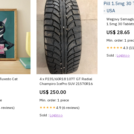
Wegovy Semagluti
1.5mg 30 Tablets
US$ 28.65
Min. order: 1 pie
★★★★★
4.3 (1
Sold :
Login>>
 Tuxedo Cat
4 x P235/60R18 107T GT Radial
Champiro IcePro SUV 21570R16
US$ 250.00
ce
Min. order: 1 piece
4 reviews)
★★★★★
4.9 (6 reviews)
Sold :
Login>>