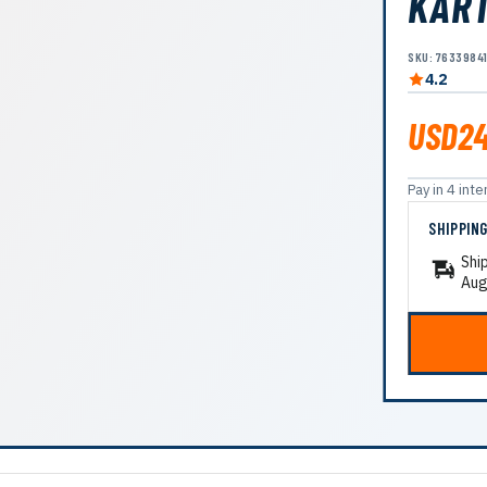
KAR
SKU: 7633984
4.2
USD24
Pay in 4 in
SHIPPIN
Shi
Aug