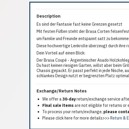
Description
Es sind der Fantasie fast keine Grenzen gesetzt
Mit festen Füßen steht der Brasa Corten felsenfest
um Familie und Freunde entspannt satt zu bekomme
Diese hochwertige Lenkrolle überzeugt durch ihre 
Dein Vorteil auf einen Blick:
Der Brasa Coupé - Argentinischer Asado Holzkohlegr
Du hast keinen riesigen Garten, willst aber beim G
Chassis gepackt. Er passt perfekt in jede Nische, 
schlankes Design nutzt er begrenzten Platz optima
Exchange/Return Notes
We offer a
30-day
return/exchange service after
Final sale items
are not eligible for returns or
To process your return/exchange,
please conta
Please click here for more details>>>
Return & 