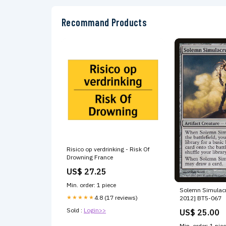
Recommand Products
Risico op verdrinking - Risk Of
Drowning France
US$ 27.25
Min. order: 1 piece
Solemn Simulac
★★★★★
4.8 (17 reviews)
2012] BT5-067
Sold :
Login>>
US$ 25.00
Min. order: 1 pie