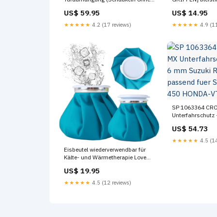
Bohren) bleistift
US$ 59.95
US$ 14.95
★★★★★
4.2 (17 reviews)
★★★★★
4.9 (11
SP 1063364 CR
Unterfahrschutz
Suzuki RM-Z450 passend fue
US$ 54.73
SUZUKI RM-Z 4
VT750C-1984
★★★★★
4.5 (14
Eisbeutel wiederverwendbar für
Kälte- und Wärmetherapie Love
ornament
US$ 19.95
★★★★★
4.5 (12 reviews)