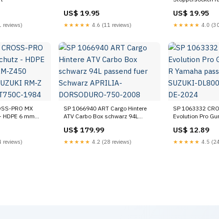
bleistift
US$ 19.95
US$ 19.95
 reviews)
★★★★★
4.6 (11 reviews)
★★★★★
4.0 (30
OSS-PRO MX
SP 1066940 ART Cargo Hintere
SP 1063332 CR
 - HDPE 6 mm
ATV Carbo Box schwarz 94L
Evolution Pro Gu
r
passend fuer Schwarz APRILIA-
Yamaha passend fuer SUZUKI-
US$ 179.99
US$ 12.89
50 HONDA-
DORSODURO-750-2008
DL800-V-STROM
 reviews)
★★★★★
4.2 (28 reviews)
★★★★★
4.5 (24