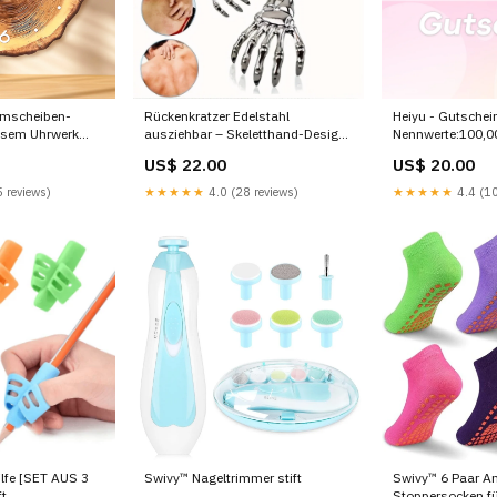
mscheiben-
Rückenkratzer Edelstahl
Heiyu - Gutschei
losem Uhrwerk
ausziehbar – Skeletthand-Design
Nennwerte:100,0
GD0092
US$ 22.00
US$ 20.00
 reviews)
★★★★★
4.0 (28 reviews)
★★★★★
4.4 (10
lfe [SET AUS 3
Swivy™ Nageltrimmer stift
Swivy™ 6 Paar An
ft
Stoppersocken fü