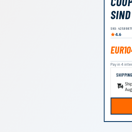
COUP
SIND
SKU: 4258987
4.6
EUR10
Pay in 4 in
SHIPPIN
Shi
Aug