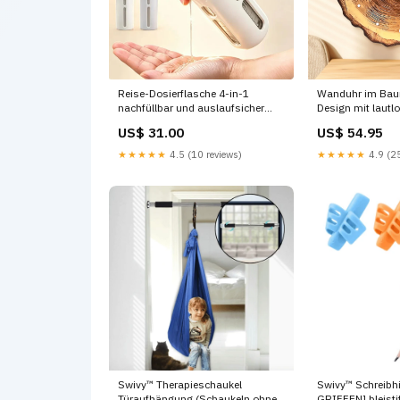
Reise-Dosierflasche 4-in-1
Wanduhr im Bau
nachfüllbar und auslaufsicher
Design mit laut
Farbe:Rosa-Beige
TinaW22
US$ 31.00
US$ 54.95
★★★★★
4.5 (10 reviews)
★★★★★
4.9 (25
Swivy™ Therapieschaukel
Swivy™ Schreibhi
Türaufhängung (Schaukeln ohne
GRIFFEN] bleisti