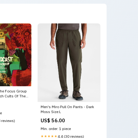
The Focus Group
tch Cults Of The
Tom Club
Men's Miro Pull On Pants - Dark
Moss Size:L
ce
US$ 56.00
8 reviews)
Min. order: 1 piece
★★★★★
4.4 (30 reviews)