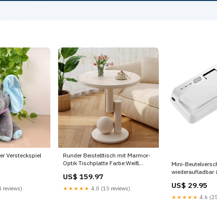
er Versteckspiel
Runder Beistelltisch mit Marmor-
Optik Tischplatte Farbe:Weiß
Mini-Beutelversc
Schwarz
wiederaufladbar
US$ 159.97
Farbe:Schwarz
US$ 29.95
 reviews)
★★★★★
4.0 (15 reviews)
★★★★★
4.6 (25