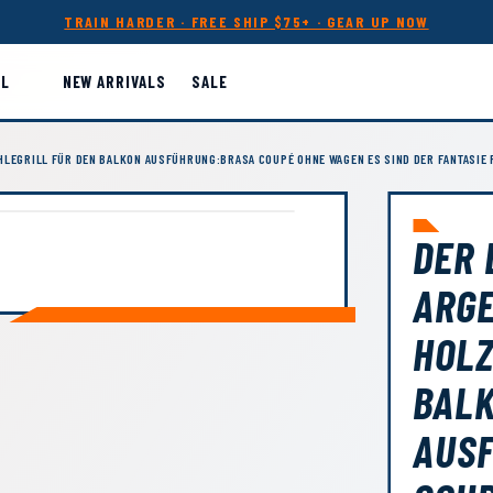
TRAIN HARDER · FREE SHIP $75+ · GEAR UP NOW
LL
NEW ARRIVALS
SALE
HLEGRILL FÜR DEN BALKON AUSFÜHRUNG:BRASA COUPÉ OHNE WAGEN ES SIND DER FANTASIE 
DER 
ARGE
HOLZ
BAL
AUS