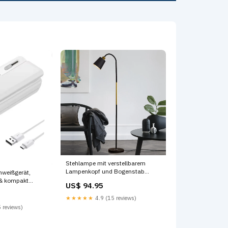
Stehlampe mit verstellbarem
Lampenkopf und Bogenstab
hweißgerät,
SHB00599
 & kompakt
US$ 94.95
★★★★★
4.9 (15 reviews)
 reviews)