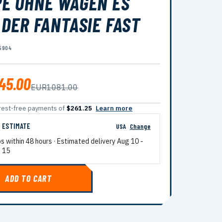
É OHNE WAGEN ES
 DER FANTASIE FAST
5904
45.00
EUR1081.00
terest-free payments of
$261.25
Learn more
G ESTIMATE
USA
Change
ps within 48 hours · Estimated delivery
Aug 10
-
 15
ADD TO CART