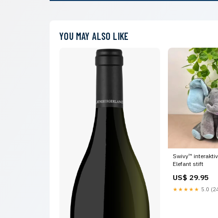
YOU MAY ALSO LIKE
Swivy™ interaktiv
Elefant stift
US$ 29.95
★★★★★
5.0 (24