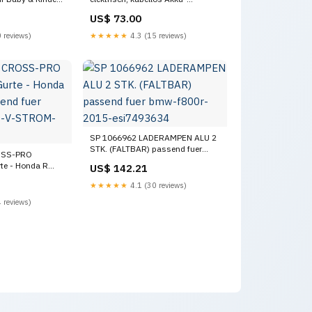
Varianten:10 Zellen
US$ 73.00
 reviews)
★★★★★
4.3 (15 reviews)
SP 1066962 LADERAMPEN ALU 2
STK. (FALTBAR) passend fuer
OSS-PRO
bmw-f800r-2015-esi7493634
rte - Honda R
US$ 142.21
★★★★★
4.1 (30 reviews)
-DE-2024
 reviews)