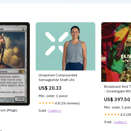
Unopened Compounded
Semaglutide Shelf Life
Broadcast And 
US$ 20.33
- Investigate Wi
Min. order: 1 piece
Radio Age Tom 
US$ 397.50
★★★★★
4.8 (26 reviews)
Min. order: 1 pie
rum [Magic
Sold :
Login>>
★★★★★
4.0 (2
Sold :
Login>>
ce