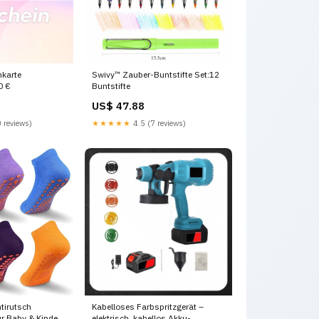
nkarte
Swivy™ Zauber-Buntstifte Set:12
0 €
Buntstifte
US$ 47.88
 reviews)
★★★★★
4.5 (7 reviews)
tirutsch
Kabelloses Farbspritzgerät –
r Baby & Kinder
elektrisch, kabellos Akku-