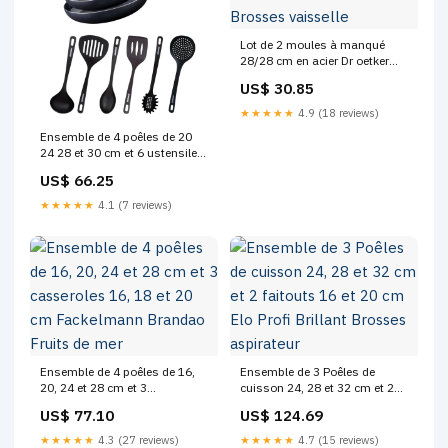
Lot de 2 moules à manqué
28/28 cm en acier Dr oetker
Tradition Brosses vaisselle
US$ 30.85
★★★★★
4.9 (18 reviews)
Ensemble de 4 poêles de 20
24 28 et 30 cm et 6 ustensiles
Fackelmann Brandao
US$ 66.25
btpcat_main_291790454938
★★★★★
4.1 (7 reviews)
Ensemble de 4 poêles de 16,
Ensemble de 3 Poêles de
20, 24 et 28 cm et 3
cuisson 24, 28 et 32 cm et 2
casseroles 16, 18 et 20 cm
faitouts 16 et 20 cm Elo Profi
US$ 77.10
US$ 124.69
Fackelmann Brandao Fruits de
Brillant Brosses aspirateur
mer
★★★★★
4.3 (27 reviews)
★★★★★
4.7 (15 reviews)