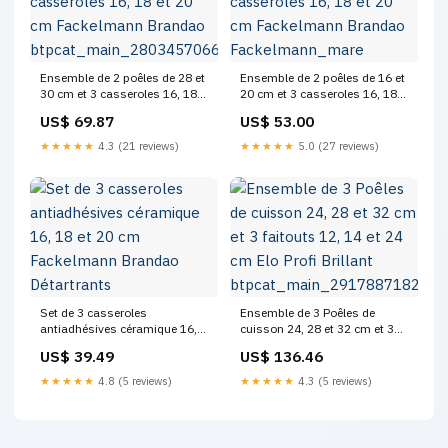
Ensemble de 2 poêles de 28 et
Ensemble de 2 poêles de 16 et
30 cm et 3 casseroles 16, 18
20 cm et 3 casseroles 16, 18
et 20 cm Fackelmann Brandao
et 20 cm Fackelmann Brandao
US$ 69.87
US$ 53.00
btpcat_main_280345706650
Fackelmann_mare
★★★★★
4.3 (21 reviews)
★★★★★
5.0 (27 reviews)
Set de 3 casseroles
Ensemble de 3 Poêles de
antiadhésives céramique 16,
cuisson 24, 28 et 32 cm et 3
18 et 20 cm Fackelmann
faitouts 12, 14 et 24 cm Elo
US$ 39.49
US$ 136.46
Brandao Détartrants
Profi Brillant
btpcat_main_291788718234
★★★★★
4.8 (5 reviews)
★★★★★
4.3 (5 reviews)