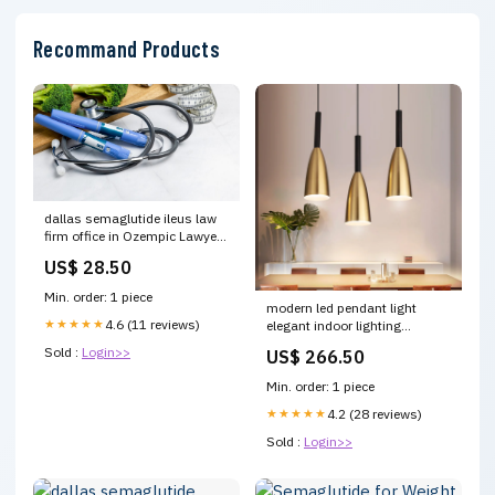
Recommand Products
dallas semaglutide ileus law
firm office in Ozempic Lawyer
dallas semaglutide ileus legal
US$ 28.50
team –
Min. order: 1 piece
modern led pendant light
★★★★★
4.6 (11 reviews)
elegant indoor lighting
9689974341978 vase
Sold :
Login>>
US$ 266.50
Min. order: 1 piece
★★★★★
4.2 (28 reviews)
Sold :
Login>>