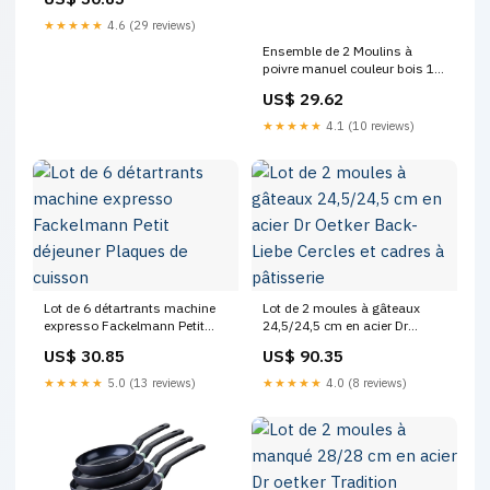
revêtement
★★★★★
4.6 (29 reviews)
Ensemble de 2 Moulins à
poivre manuel couleur bois 18
cm FM Professional Divers
US$ 29.62
Fackelmann
★★★★★
4.1 (10 reviews)
Lot de 6 détartrants machine
Lot de 2 moules à gâteaux
expresso Fackelmann Petit
24,5/24,5 cm en acier Dr
déjeuner Plaques de cuisson
Oetker Back-Liebe Cercles et
US$ 30.85
US$ 90.35
cadres à pâtisserie
★★★★★
5.0 (13 reviews)
★★★★★
4.0 (8 reviews)