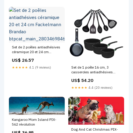
Set de 2 poêles antiadhésives
céramique 20 et 24 cm
Fackelmann Brandao
US$ 26.57
btpcat_main_280346984602
Set de 1 poêle 16 cm, 3
★★★★★
4.1 (9 reviews)
casseroles antiadhésives
céramique 16, 18 et 20 cm et 6
US$ 54.20
ustensiles Fackelmann
Brandao 1 poêle et 2 faitout
★★★★★
4.4 (20 reviews)
Kangaroo Mom Island PIX-
562 révolution
Dog And Cat Christmas PIX-
US$ 36.95