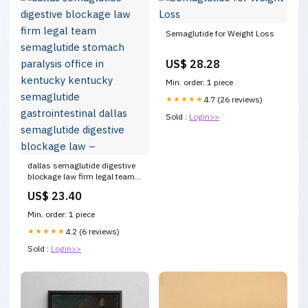
Semaglutide for Weight Loss
US$ 28.28
Min. order: 1 piece
★★★★★
4.7 (26 reviews)
Sold :
Login>>
dallas semaglutide digestive
blockage law firm legal team
semaglutide stomach
US$ 23.40
paralysis office in kentucky
kentucky semaglutide
Min. order: 1 piece
gastrointestinal dallas
semaglutide digestive
★★★★★
4.2 (6 reviews)
blockage law –
Sold :
Login>>