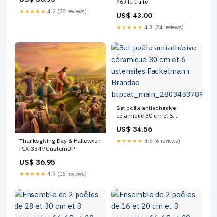
469 la truite
★★★★★
4.2 (28 reviews)
US$ 43.00
★★★★★
4.3 (24 reviews)
Set poêle antiadhésive
céramique 30 cm et 6
ustensiles Fackelmann
US$ 34.56
Brandao
btpcat_main_280345378970
Thanksgiving Day & Halloween
★★★★★
4.6 (6 reviews)
PIX-3349 CustomDP
US$ 36.95
★★★★★
4.9 (16 reviews)