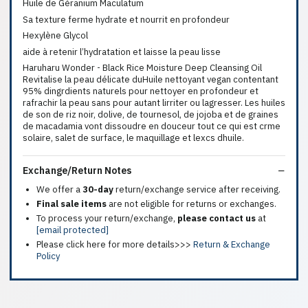
Huile de Géranium Maculatum
Sa texture ferme hydrate et nourrit en profondeur
Hexylène Glycol
aide à retenir l’hydratation et laisse la peau lisse
Haruharu Wonder - Black Rice Moisture Deep Cleansing Oil
Revitalise la peau délicate duHuile nettoyant vegan contentant
95% dingrdients naturels pour nettoyer en profondeur et
rafrachir la peau sans pour autant lirriter ou lagresser. Les huiles
de son de riz noir, dolive, de tournesol, de jojoba et de graines
de macadamia vont dissoudre en douceur tout ce qui est crme
solaire, salet de surface, le maquillage et lexcs dhuile.
Exchange/Return Notes
We offer a
30-day
return/exchange service after receiving.
Final sale items
are not eligible for returns or exchanges.
To process your return/exchange,
please contact us
at
[email protected]
Please click here for more details>>>
Return & Exchange
Policy