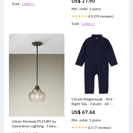
US$ 27.90
Sold :
Login>>
Min. order: 1 piece
★★★★★
4.9 (29 reviews)
Sold :
Login>>
CeLaVi Wagenspak - Wol -
Night Sky - CeLaVi - 60 -
Wagenspakken Kits voor
US$ 67.44
zindelijkheidstraining
Min. order: 1 piece
Urban Renewal P1234RI by
Generation Lighting - Feiss
★★★★★
4.3 (7 reviews)
SubCategory_Dimmers