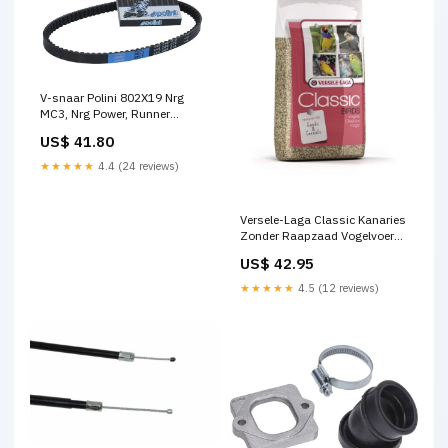
V-snaar Polini 802X19 Nrg
MC3, Nrg Power, Runner
248.078 oppakbeugel
US$ 41.80
★★★★★
4.4 (24 reviews)
Versele-Laga Classic Kanaries
Zonder Raapzaad Vogelvoer
20 kg Mineraal
US$ 42.95
★★★★★
4.5 (12 reviews)