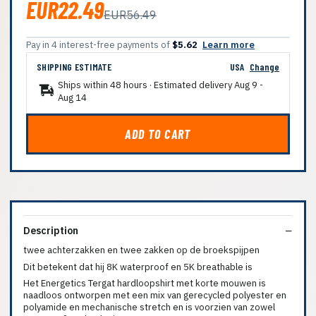
EUR22.49
EUR56.49
Pay in 4 interest-free payments of
$5.62
Learn more
SHIPPING ESTIMATE
USA
Change
Ships within 48 hours · Estimated delivery
Aug 9
-
Aug 14
ADD TO CART
Description
twee achterzakken en twee zakken op de broekspijpen
Dit betekent dat hij 8K waterproof en 5K breathable is
Het Energetics Tergat hardloopshirt met korte mouwen is
naadloos ontworpen met een mix van gerecycled polyester en
polyamide en mechanische stretch en is voorzien van zowel