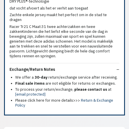
DRY PLUS®-technologie
dat vocht afvoert als het er verhit aan toegaat
Zachte enkele jersey maakt het perfect om in de stad te
dragen
Racer Tr21 C Maat:31 twee achterzakken en twee
zakkenKinderen die het liefst elke seconde van de dag in
beweging zijn, zullen maximaal van sport en spel kunnen
genieten met deze adidas schoenen. Het model is makkelijk
aan te trekken en snel te verstellen voor een nauwsluitende
pasvorm. Lichtgewicht demping biedt de hele dag comfort
tijdens rennen en springen.
Exchange/Return Notes
We offer a
30-day
return/exchange service after receiving.
Final sale items
are not eligible for returns or exchanges.
To process your return/exchange,
please contact us
at
[email protected]
Please click here for more details>>>
Return & Exchange
Policy