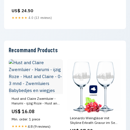
US$ 24.50
★★★★★
4.0 (13 reviews)
Recommand Products
Hust and Claire Zwemluier -
Harumi - ijzig Roze - Hust and
Claire - 0-3 mnd - Zwemluiers
US$ 16.08
Babybedjes en wiegjes
Leonardo Weingläser mit
Min. order: 1 piece
Skyline Erkrath Gravur im Set
★★★★★
4.8 (9 reviews)
UV-Flach