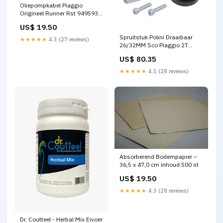
Oliepompkabel Piaggio
Origineel Runner Rst 949593
4t
US$ 19.50
Spruitstuk Polini Draaibaar
★★★★★
4.3 (27 reviews)
26/32MM Sco Piaggio 2T
215.0424 dmp
US$ 80.35
★★★★★
4.1 (28 reviews)
Absorberend Bodempapier –
36,5 x 47,0 cm inhoud:500 st
US$ 19.50
★★★★★
4.3 (28 reviews)
Dr. Coutteel - Herbal Mix Eivoer