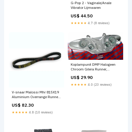
G-Pop 2 - Vaginale/Anale
Vibrator Lijmwaren
US$ 44.50
★★★★★
4.7 (8 reviews)
Koplampunit DMP Halogeen
Chroom Gilera Runner,
Hussar=op=op klapdrager
US$ 29.90
★★★★★
4.0 (23 reviews)
V-snaar Malossi Mhr 815X19
Aluminium Overrange Runner,
Minarelli Hor Lc, Sco Piaggio
US$ 82.30
2T 6115668 sp
★★★★★
4.8 (10 reviews)