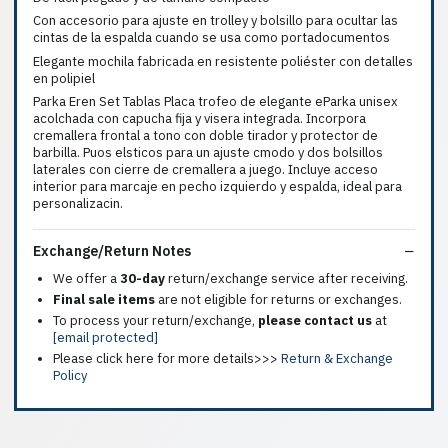
Con accesorio para ajuste en trolley y bolsillo para ocultar las
cintas de la espalda cuando se usa como portadocumentos
Elegante mochila fabricada en resistente poliéster con detalles
en polipiel
Parka Eren Set Tablas Placa trofeo de elegante eParka unisex
acolchada con capucha fija y visera integrada. Incorpora
cremallera frontal a tono con doble tirador y protector de
barbilla. Puos elsticos para un ajuste cmodo y dos bolsillos
laterales con cierre de cremallera a juego. Incluye acceso
interior para marcaje en pecho izquierdo y espalda, ideal para
personalizacin.
Exchange/Return Notes
We offer a
30-day
return/exchange service after receiving.
Final sale items
are not eligible for returns or exchanges.
To process your return/exchange,
please contact us
at
[email protected]
Please click here for more details>>>
Return & Exchange
Policy