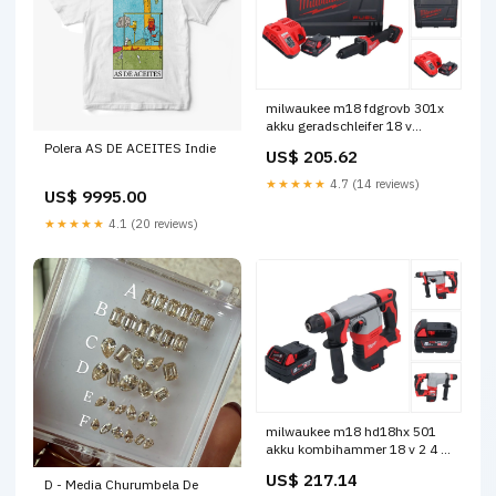
milwaukee m18 fdgrovb 301x
akku geradschleifer 18 v
brushless 1x akku 3 0 ah
Polera AS DE ACEITES Indie
US$ 205.62
ladegerat hd box Título:por
defecto
★★★★★
4.7 (14 reviews)
US$ 9995.00
★★★★★
4.1 (20 reviews)
milwaukee m18 hd18hx 501
akku kombihammer 18 v 2 4 j
1x akku 5 0 ah ohne ladegerat
US$ 217.14
D - Media Churumbela De
Título:por defecto