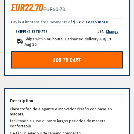
EUR22.70
EUR60.70
Pay in 4 interest-free payments of
$5.67
Learn more
SHIPPING ESTIMATE
USA
Change
Ships within 48 hours · Estimated delivery
Aug 11
-
Aug 16
ADD TO CART
Description
Placa trofeo de elegante e innovador diseño con base en
madera
facilitando su uso durante largos periodos de manera
confortable
De fácil plegado y de tamaño compacto