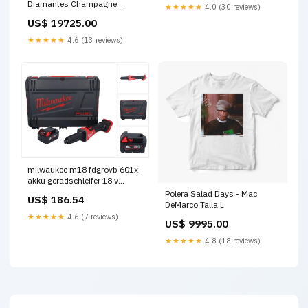
Diamantes Champagne
★★★★★
4.0 (30 reviews)
Multishape 1.76ct fina
US$ 19725.00
★★★★★
4.6 (13 reviews)
milwaukee m18 fdgrovb 601x
akku geradschleifer 18 v
brushless 1x akku 6 0 ah hd
Polera Salad Days - Mac
US$ 186.54
box ohne ladegerat C -
DeMarco Talla:L
s.dabhe
★★★★★
4.6 (7 reviews)
US$ 9995.00
★★★★★
4.8 (18 reviews)