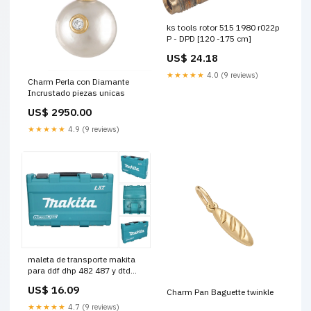
ks tools rotor 515 1980 r022p
P - DPD [120 -175 cm]
US$ 24.18
★★★★★
4.0 (9 reviews)
Charm Perla con Diamante
Incrustado piezas unicas
US$ 2950.00
★★★★★
4.9 (9 reviews)
maleta de transporte makita
para ddf dhp 482 487 y dtd
152 153 154 156 157 171 172
US$ 16.09
Charm Pan Baguette twinkle
Título:por defecto
★★★★★
4.7 (9 reviews)