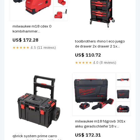
milwaukee m18 cdex 0
kombihammer
staubabsaugung hepa filter
US$ 172.28
toolbrothers rhino l eco juego
4933447450 fur m18 chx C -
de drawer 2x drawer 2 1x
l.heine
★★★★★
4.5 (11 reviews)
drawer 3 tablero con ruedas
US$ 110.72
Título:por defecto
★★★★★
4.0 (8 reviews)
milwaukee m18 fdgrovb 301x
akku geradschleifer 18 v
brushless 1x akku 3 0 ah hd
US$ 172.31
qbrick system prime carro
box ohne ladegerat Rep - BE