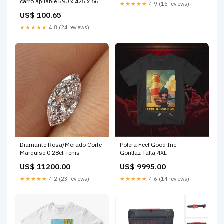
carro apilable 590 x 425 x 660
★★★★★
4.9 (15 reviews)
mm 37 l ip66 100 kg de
US$ 100.65
capacidad de carga con doble
asa telesc pica de aluminio 1
★★★★★
4.8 (24 reviews)
Título:por defecto
Diamante Rosa/Morado Corte
Polera Feel Good Inc. -
Marquise 0.28ct Tenis
Gorillaz Talla:4XL
US$ 11200.00
US$ 9995.00
★★★★★
4.2 (23 reviews)
★★★★★
4.6 (14 reviews)