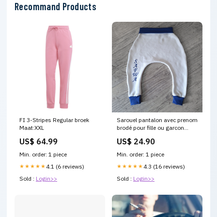
Recommand Products
FI 3-Stripes Regular broek
Sarouel pantalon avec prenom
Maat:XXL
brodé pour fille ou garcon
couleur des bord:Bleu canard
US$ 64.99
US$ 24.90
Min. order: 1 piece
Min. order: 1 piece
★★★★★
4.1 (6 reviews)
★★★★★
4.3 (16 reviews)
Sold :
Login>>
Sold :
Login>>