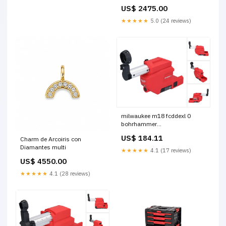
US$ 2475.00
★★★★★
5.0 (24 reviews)
milwaukee m18 fcddexl 0
bohrhammer
staubabsaugung 4933478507
US$ 184.11
Charm de Arcoiris con
fur m18 fh fhx onefh onefhx
Diamantes multi
Título:por defecto
★★★★★
4.1 (17 reviews)
US$ 4550.00
★★★★★
4.1 (28 reviews)